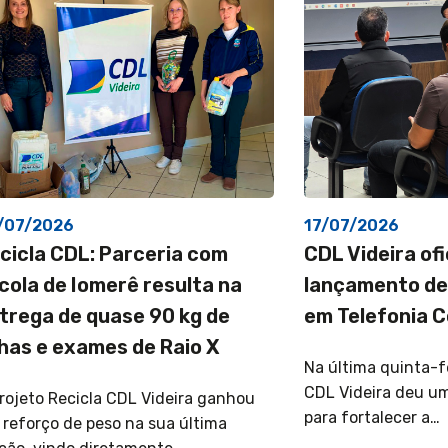
/07/2026
17/07/2026
cicla CDL: Parceria com
CDL Videira ofi
cola de Iomerê resulta na
lançamento de
trega de quase 90 kg de
em Telefonia 
lhas e exames de Raio X
Na última quinta-fe
CDL Videira deu u
rojeto Recicla CDL Videira ganhou
para fortalecer a…
reforço de peso na sua última