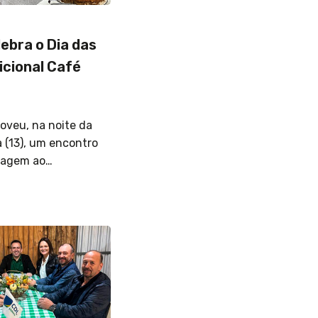
lebra o Dia das
icional Café
oveu, na noite da
a (13), um encontro
nagem ao…