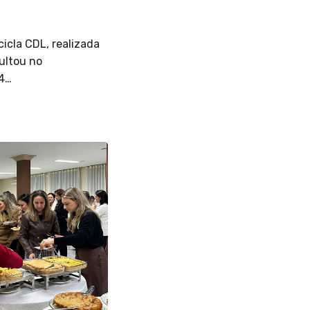
cicla CDL, realizada
sultou no
,4…