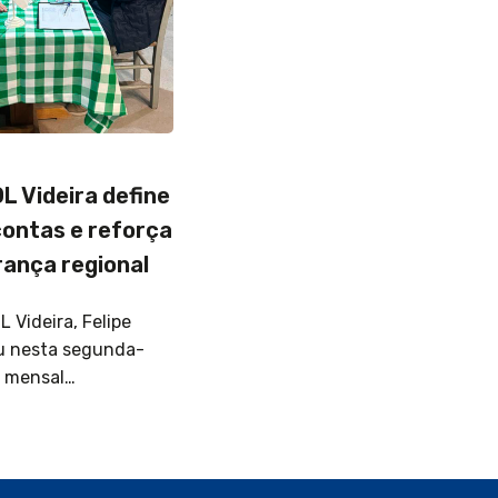
DL Videira define
contas e reforça
rança regional
 Videira, Felipe
iu nesta segunda-
ão mensal…