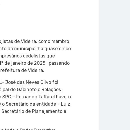
5
on
atsApp
Copy
Link
ojistas de Videira, como membro
to do município, há quase cinco
presários cedelistas que
° de janeiro de 2025 , passando
refeitura de Videira.
L- José das Neves Olivo foi
ipal de Gabinete e Relações
do SPC – Fernando Taffarel Favero
e o Secretário da entidade – Luiz
 Secretário de Planejamento e