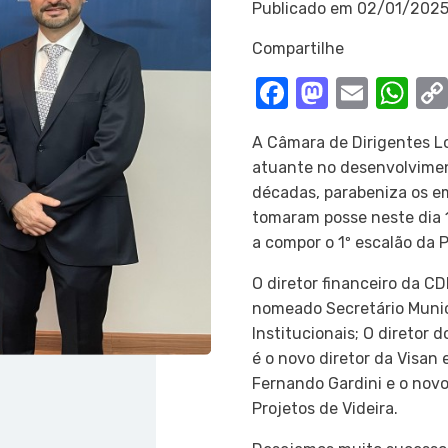
Publicado em
02/01/202
Compartilhe
Facebook
Mastod
Email
Wh
A Câmara de Dirigentes L
atuante no desenvolvimen
décadas, parabeniza os em
tomaram posse neste dia 1
a compor o 1º escalão da P
O diretor financeiro da CD
nomeado Secretário Munic
Institucionais; O diretor 
é o novo diretor da Visan 
Fernando Gardini e o novo
Projetos de Videira.