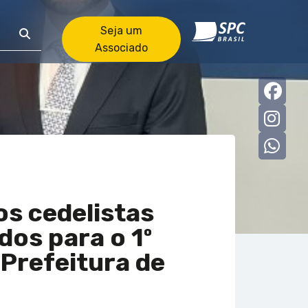
Seja um
Associado
Faceb
Insta
what
s cedelistas
os para o 1º
 Prefeitura de