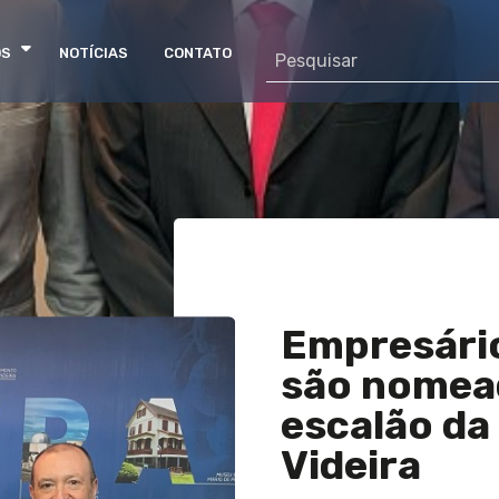
OS
NOTÍCIAS
CONTATO
Empresário
são nomead
escalão da
Videira