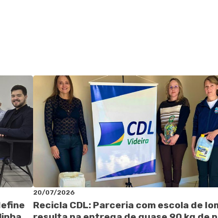
20/07/2026
define
Recicla CDL: Parceria com escola de I
linha
resulta na entrega de quase 90 kg de p