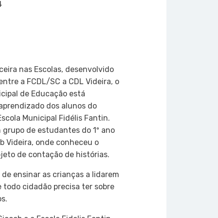
4
on
atsApp
Copy
Link
eira nas Escolas, desenvolvido
entre a FCDL/SC a CDL Videira, o
icipal de Educação está
aprendizado dos alunos do
cola Municipal Fidélis Fantin.
m grupo de estudantes do 1º ano
ob Videira, onde conheceu o
jeto de contação de histórias.
o de ensinar as crianças a lidarem
todo cidadão precisa ter sobre
s.