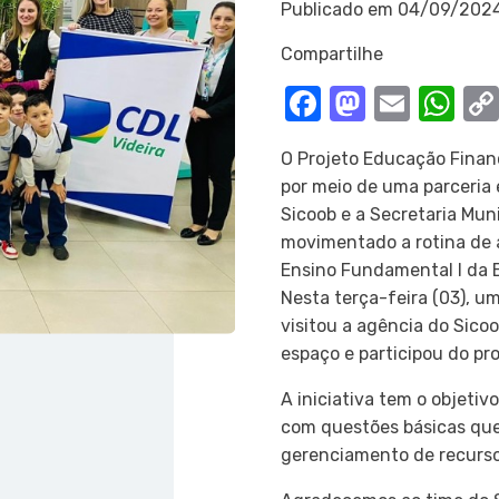
Publicado em
04/09/202
Compartilhe
Facebook
Mastod
Email
Wh
O Projeto Educação Financ
por meio de uma parceria 
Sicoob e a Secretaria Mun
movimentado a rotina de 
Ensino Fundamental I da Es
Nesta terça-feira (03), u
visitou a agência do Sico
espaço e participou do pro
A iniciativa tem o objetiv
com questões básicas que 
gerenciamento de recurso