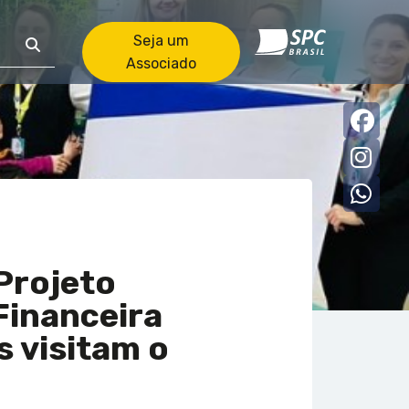
Seja um
Associado
Faceb
Insta
what
Projeto
Financeira
s visitam o