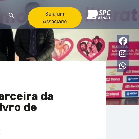
Seja um
Associado
Faceb
Insta
what
arceira da
ivro de
2