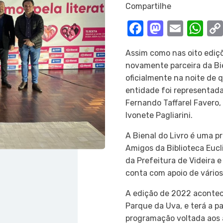
Compartilhe
Facebook
Mastod
Email
Wh
Assim como nas oito ediçõ
novamente parceira da Bie
oficialmente na noite de q
entidade foi representada
Fernando Taffarel Favero, p
Ivonete Pagliarini.
A Bienal do Livro é uma 
Amigos da Biblioteca Eucl
da Prefeitura de Videira 
conta com apoio de vários
A edição de 2022 acontec
Parque da Uva, e terá a pa
programação voltada aos a