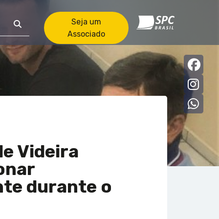
Seja um
Associado
Faceb
Insta
what
e Videira
onar
te durante o