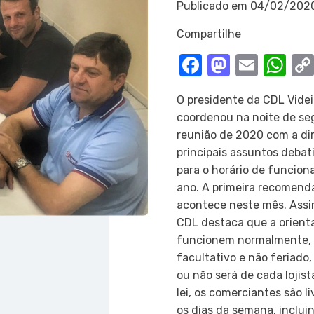
Publicado em
04/02/202
Compartilhe
Facebook
Mastod
Email
Wh
O presidente da CDL Videi
coordenou na noite de seg
reunião de 2020 com a dir
principais assuntos deba
para o horário de funcio
ano. A primeira recomenda
acontece neste mês. Assi
CDL destaca que a orienta
funcionem normalmente, j
facultativo e não feriado,
ou não será de cada lojista
lei, os comerciantes são li
os dias da semana, inclui