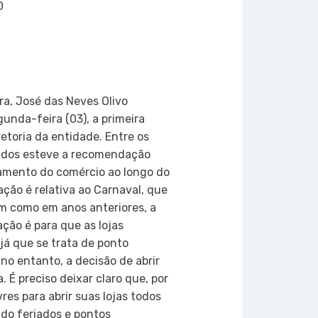
0
on
atsApp
Copy
Link
ra, José das Neves Olivo
unda-feira (03), a primeira
etoria da entidade. Entre os
tidos esteve a recomendação
namento do comércio ao longo do
ção é relativa ao Carnaval, que
m como em anos anteriores, a
ção é para que as lojas
á que se trata de ponto
 no entanto, a decisão de abrir
. É preciso deixar claro que, por
vres para abrir suas lojas todos
ndo feriados e pontos