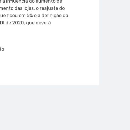
e a influência do aumento de
ento das lojas, o reajuste do
que ficou em 5% e a definição da
CDl de 2020, que deverá
ão