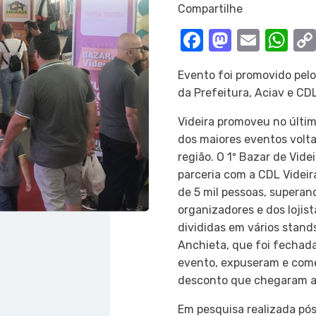
Compartilhe
Facebook
Mastod
Email
Wh
Evento foi promovido pelo
da Prefeitura, Aciav e CDL
Videira promoveu no últim
dos maiores eventos volta
região. O 1º Bazar de Videi
parceria com a CDL Videira
de 5 mil pessoas, superan
organizadores e dos lojist
divididas em vários stand
Anchieta, que foi fechada
evento, expuseram e come
desconto que chegaram a
Em pesquisa realizada pós