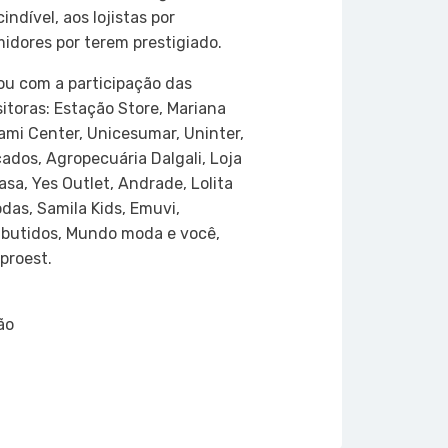
ndível, aos lojistas por
idores por terem prestigiado.
tou com a participação das
toras: Estação Store, Mariana
Tami Center, Unicesumar, Uninter,
dos, Agropecuária Dalgali, Loja
sa, Yes Outlet, Andrade, Lolita
das, Samila Kids, Emuvi,
mbutidos, Mundo moda e você,
proest.
ão