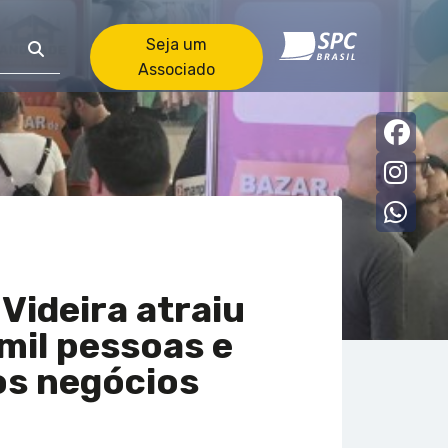
Seja um
Associado
Faceb
Insta
what
 Videira atraiu
 mil pessoas e
os negócios