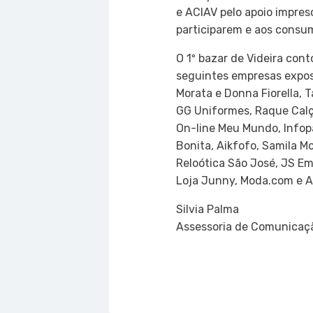
e ACIAV pelo apoio impresci
participarem e aos consum
O 1º bazar de Videira con
seguintes empresas exposi
Morata e Donna Fiorella, 
GG Uniformes, Raque Calça
On-line Meu Mundo, Infopa
Bonita, Aikfofo, Samila Mo
Reloótica São José, JS E
Loja Junny, Moda.com e A
Silvia Palma
Assessoria de Comunicaç