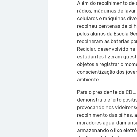
Além do recolhimento de 
rádios, máquinas de lavar
celulares e máquinas div
recolheu centenas de pilh
pelos alunos da Escola G
recolheram as baterias po
Reciclar, desenvolvido na 
estudantes fizeram questã
objetos e registrar o mo
conscientização dos jove
ambiente.
Para o presidente da CDL,
demonstra o efeito positi
provocando nos videirense
recolhimento das pilhas, 
moradores aguardam ansio
armazenando o lixo eletr