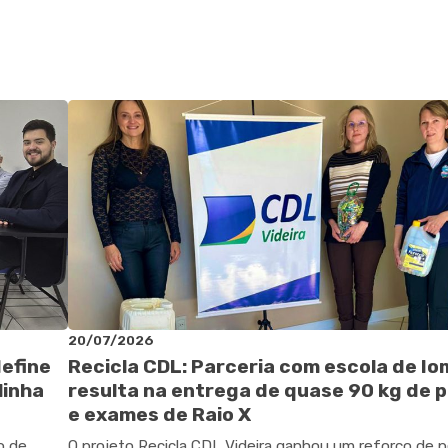
20/07/2026
define
Recicla CDL: Parceria com escola de I
linha
resulta na entrega de quase 90 kg de p
e exames de Raio X
o de
O projeto Recicla CDL Videira ganhou um reforço de 