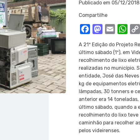
Publicado em
05/12/2018
Compartilhe
Facebook
Mastod
Email
Wh
A 21ª Edição do Projeto R
último sábado (1º), em Vid
recolhimento de lixo elet
realizadas no município. 
entidade, José das Neves 
kg de equipamentos eletrô
lâmpadas, 30 tonners e ce
anterior era 14 toneladas
último sábado, quando a 
recolhimento do lixo tev
caminhão para recolher a
pelos videirenses.