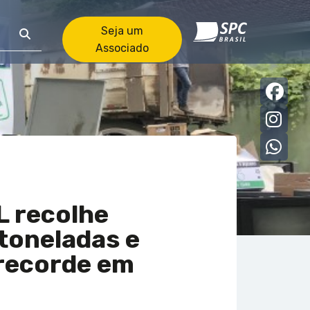
Seja um
Associado
Faceb
Insta
what
L recolhe
 toneladas e
recorde em