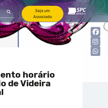
Seja um
Associado
Faceb
Insta
what
ento horário
o de Videira
l