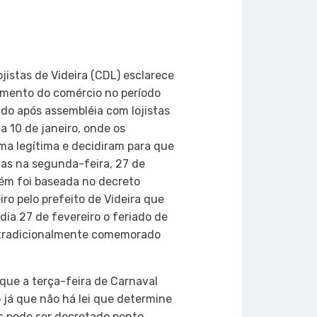
on
atsApp
Copy
Link
jistas de Videira (CDL) esclarece
amento do comércio no período
do após assembléia com lojistas
a 10 de janeiro, onde os
ma legítima e decidiram para que
as na segunda-feira, 27 de
bém foi baseada no decreto
iro pelo prefeito de Videira que
ia 27 de fevereiro o feriado de
, tradicionalmente comemorado
que a terça-feira de Carnaval
 já que não há lei que determine
es pode ser decretado ponto