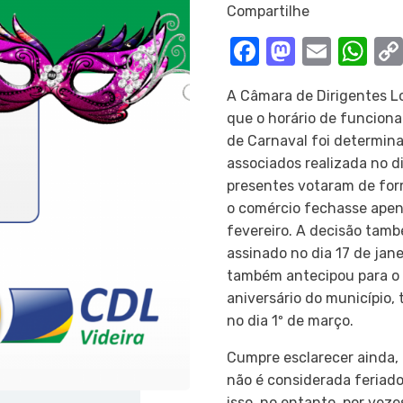
Compartilhe
Facebook
Mastod
Email
Wh
A Câmara de Dirigentes Lo
que o horário de funcion
de Carnaval foi determina
associados realizada no di
presentes votaram de for
o comércio fechasse apen
fevereiro. A decisão tam
assinado no dia 17 de jane
também antecipou para o d
aniversário do município
no dia 1º de março.
Cumpre esclarecer ainda, 
não é considerada feriado
isso, no entanto, por vez