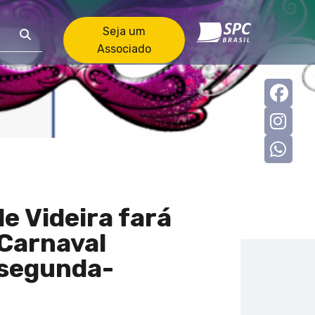
Seja um
Associado
Faceb
Insta
what
e Videira fará
 Carnaval
 segunda-