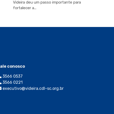
Videira deu um passo importante para
fortalecer a...
ale conosco
3566 0537
3566 0221
executivo@videira.cdl-sc.org.br