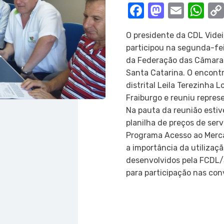
Facebook
Mastod
Email
Wh
O presidente da CDL Videi
participou na segunda-feir
da Federação das Câmaras
Santa Catarina. O encont
distrital Leila Terezinh
Fraiburgo e reuniu repres
Na pauta da reunião esti
planilha de preços de servi
Programa Acesso ao Merca
a importância da utilizaç
desenvolvidos pela FCDL/S
para participação nas co