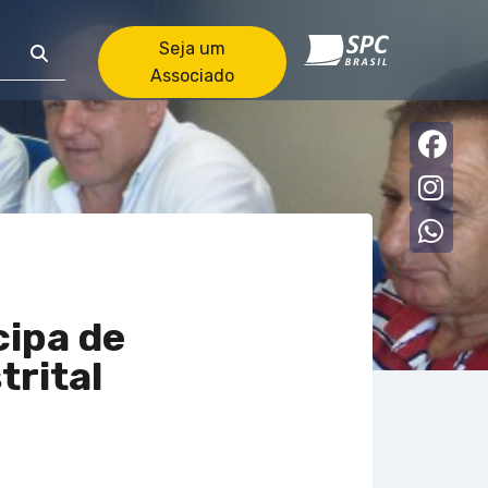
Seja um
Associado
Faceb
Insta
what
cipa de
trital