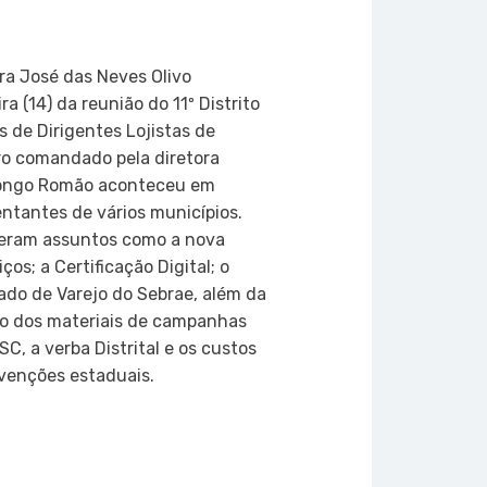
on
atsApp
Copy
Link
ra José das Neves Olivo
a (14) da reunião do 11º Distrito
 de Dirigentes Lojistas de
ro comandado pela diretora
a Longo Romão aconteceu em
entantes de vários municípios.
veram assuntos como a nova
ços; a Certificação Digital; o
do de Varejo do Sebrae, além da
ão dos materiais de campanhas
C, a verba Distrital e os custos
nvenções estaduais.