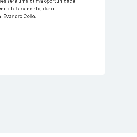
es será uma ótima oportunidade
em o faturamento, diz o
  Evandro Colle.