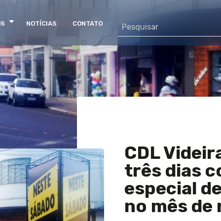
OS
NOTÍCIAS
CONTATO
CDL Videir
três dias 
especial d
no mês de 