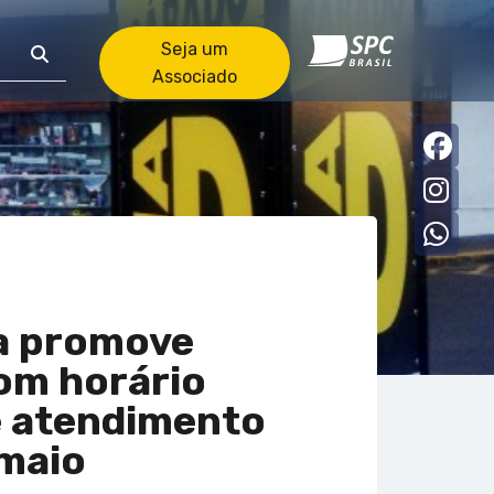
Seja um
Associado
Faceb
Insta
what
a promove
com horário
e atendimento
maio