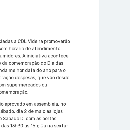
5
on
atsApp
Copy
Link
ciadas a CDL Videira promoverão
 com horário de atendimento
umidores. A iniciativa acontece
e da comemoração do Dia das
nda melhor data do ano para o
eração despesas, que vão desde
com supermercados ou
 comemoração.
io aprovado em assembleia, no
sábado, dia 2 de maio as lojas
 Sábado D, com as portas
 das 13h30 as 16h; Já na sexta-