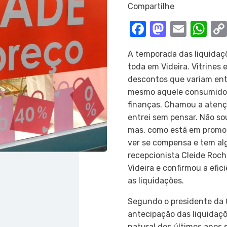
Compartilhe
Facebook
Mastod
Email
Wh
A temporada das liquidaçõ
toda em Videira. Vitrines
descontos que variam ent
mesmo aquele consumidor
finanças. Chamou a atenç
entrei sem pensar. Não so
mas, como está em promoç
ver se compensa e tem alg
recepcionista Cleide Roc
Videira e confirmou a efic
as liquidações.
Segundo o presidente da C
antecipação das liquidaç
natural dos últimos anos