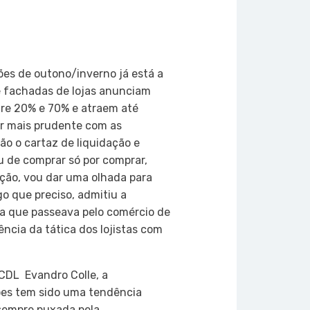
on
atsApp
Copy
Link
es de outono/inverno já está a
 e fachadas de lojas anunciam
re 20% e 70% e atraem até
 mais prudente com as
ão o cartaz de liquidação e
u de comprar só por comprar,
ão, vou dar uma olhada para
o que preciso, admitiu a
ha que passeava pelo comércio de
iência da tática dos lojistas com
DL  Evandro Colle, a
ões tem sido uma tendência
 sempre puxada pela