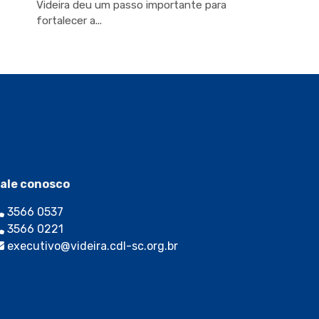
Videira deu um passo importante para
fortalecer a...
ale conosco
3566 0537
3566 0221
executivo@videira.cdl-sc.org.br