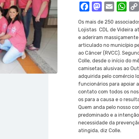
Facebook
Mastod
Email
Wh
Os mais de 250 associado
Lojistas  CDL de Videira
e aderiram massiçamente 
articulado no município p
ao Câncer (RVCC). Segund
Colle, desde o início do 
camisetas alusivas ao Out
adquirida pelo comércio lo
funcionários para apoiar 
contato com todos os nos
os para a causa e o resul
Quem anda pelo nosso com
predominado e a intenção
necessidade da prevençã
atingida, diz Colle.