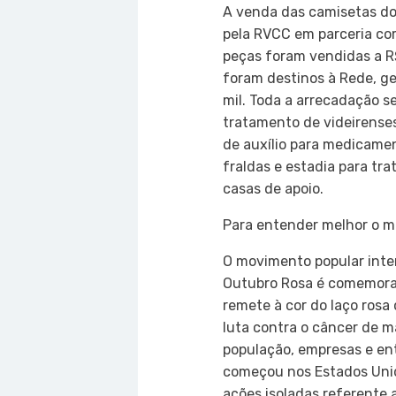
A venda das camisetas do
pela RVCC em parceria co
peças foram vendidas a R
foram destinos à Rede, ge
mil. Toda a arrecadação se
tratamento de videirense
de auxílio para medicame
fraldas e estadia para tr
casas de apoio.
Para entender melhor o 
O movimento popular int
Outubro Rosa é comemora
remete à cor do laço rosa
luta contra o câncer de m
população, empresas e en
começou nos Estados Unid
ações isoladas referente