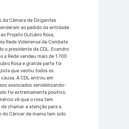
on
atsApp
Copy
Link
s da Câmara de Dirigentes
 atenderam ao pedido da entidade
ao Projeto Outubro Rosa,
ela Rede Videirense de Combate
o o presidente da CDL, Evandro
mês a Rede vendeu mais de 1.700
ubro Rosa e grande parte foi
jista que vestiu todos os
a causa. A CDL entrou em
sos associados sensibilizando-
tado foi extremamente positivo.
ércio vê que o rosa tem
 de chamar a atenção para a
o do Câncer de mama tem sido